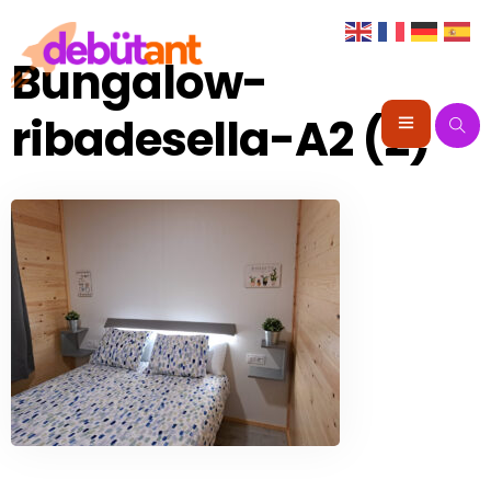
Bungalow-
ribadesella-A2 (2)
Portada
Instalaciones
Alojamiento
Animación