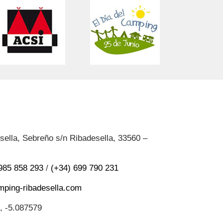
ella, Sebreño s/n Ribadesella, 33560 –
985 858 293
/
(+34) 699 790 231
ping-ribadesella.com
, -5.087579