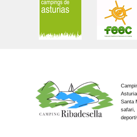
Campin
Campi
Asturia
Santa 
safari,
deport
© Camping Ribadesella