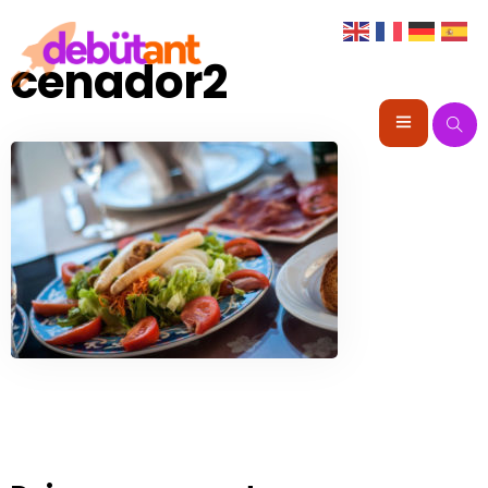
cenador2
Portada
Instalaciones
Alojamiento
Animación